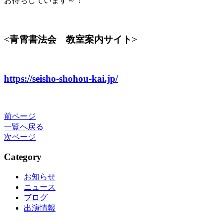
お待ちしています～！
<青霄書法会 教室案内サイト>
https://seisho-shohou-kai.jp/
前ページ
一覧へ戻る
次ページ
Category
お知らせ
ニュース
ブログ
出演情報